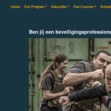
(current)
Home
Our Program
Subscribe
Our Courses
Sched
Ben jij een beveiligingsprofession