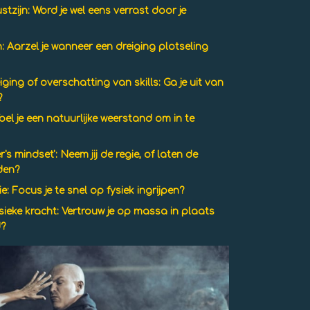
tzijn:
Word je wel eens verrast door je
:
Aarzel je wanneer een dreiging plotseling
ging of overschatting van skills:
Ga je uit van
?
oel je een natuurlijke weerstand om in te
's mindset':
Neem jij de regie, of laten de
den?
e:
Focus je te snel op fysiek ingrijpen?
sieke kracht:
Vertrouw je op massa in plaats
d?