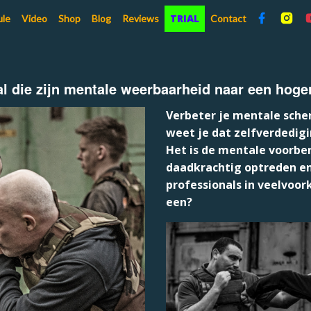
TRIAL
ule
Video
Shop
Blog
Reviews
Contact
al die zijn mentale weerbaarheid naar een hoger
Verbeter je mentale scher
weet je dat zelfverdedigi
Het is de
mentale voorber
daadkrachtig optreden en
professionals in veelvoo
een?