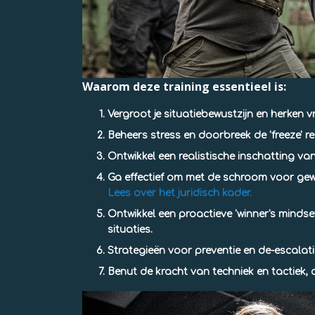
Waarom deze training essentieel is:
Vergroot je
situatiebewustzijn
en herken v
Beheers stress en doorbreek de
'freeze' r
Ontwikkel een
realistische inschatting
van
Ga effectief om met de
schroom voor gew
Lees over het juridisch kader.
Ontwikkel een proactieve
'winner's mindse
situaties.
Strategieën voor
preventie en de-escalati
Benut de kracht van
techniek en tactiek
,