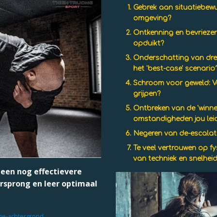
Gebrek aan situatiebewus
omgeving?
Ontkenning en bevriezen
opduikt?
Onderschatting van drei
het 'best-case' scenario
Schroom voor geweld:
V
grijpen?
Ontbreken van de 'winner
omstandigheden jou lei
Negeren van de-escalati
Te veel vertrouwen op fy
van techniek en snelhei
een nog effectievere
orsprong en leer optimaal
tie-achtergrond
.